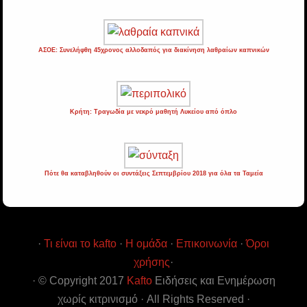
ΑΣΟΕ: Συνελήφθη 45χρονος αλλοδαπός για διακίνηση λαθραίων καπνικών
Κρήτη: Τραγωδία με νεκρό μαθητή Λυκείου από όπλο
Πότε θα καταβληθούν οι συντάξεις Σεπτεμβρίου 2018 για όλα τα Ταμεία
·
Τι είναι το kafto
·
Η ομάδα
·
Επικοινωνία
·
Όροι
χρήσης
·
· © Copyright 2017
Kafto
Ειδήσεις και Ενημέρωση
χωρίς κιτρινισμό · All Rights Reserved ·