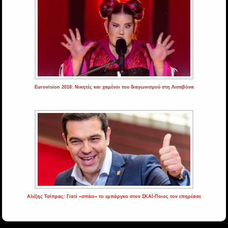
Eurovision 2018: Νικητές και χαμένοι του διαγωνισμού στη Λισαβόνα
Αλέξης Τσίπρας: Γιατί «σπάει» το εμπάργκο στον ΣΚΑΪ-Ποιος τον επηρέασε