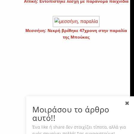
Αττική: Εντοπίστηκε λέσχη με παράνομα παιχνίδια
Μεσσήνη: Νεκρή βρέθηκε 47χρονη στην παραλία
της Μπούκας
Μοιράσου το άρθρο
αυτό!!
Ένα like ή share δεν στοιχίζει τίποτα, αλλά για
εμάς σημαίνει πολλά! Σας ευχαριστούμε!