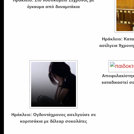
Ηράκλειο: Στο νοσοκομείο 13χρονος με
έγκαυμα από δυναμιτάκια
Ηράκλειο: Κατα
ασέλγεια 9χρονη
Αποφυλακίστηκ
καταδικαστεί σε
Ηράκλειο: Ογδοντάχρονος ασελγούσε σε
κοριτσάκια με δέλεαρ σοκολάτες