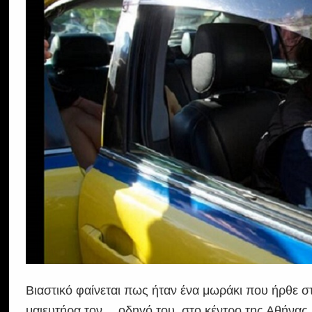
Βιαστικό φαίνεται πως ήταν ένα μωράκι που ήρθε σ
μαιευτήρα τον… οδηγό του, στο κέντρο της Αθήνας.