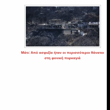
Μάτι: Από ασφυξία ήταν οι περισσότεροι θάνατοι
στη φονική πυρκαγιά