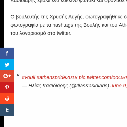
Κασιδιάρης έβαλε ένα κόκκινο φωτάκι και φρόντισε 
Ο βουλευτής της Χρυσής Αυγής, φωτογραφήθηκε δίπ
φωτογραφία με τα hashtags της Βουλής και του At
του λογαριασμό στο twitter.
#vouli
#athenspride2018
pic.twitter.com/ooOB
— Ηλίας Κασιδιάρης (@IliasKasidiaris)
June 9