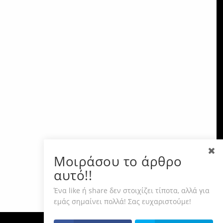
Μοιράσου το άρθρο
αυτό!!
Ένα like ή share δεν στοιχίζει τίποτα, αλλά για
εμάς σημαίνει πολλά! Σας ευχαριστούμε!