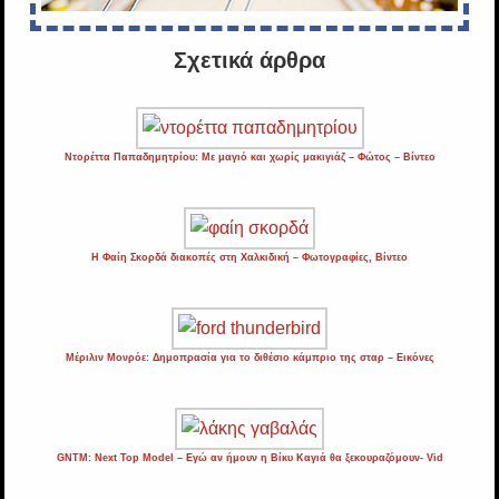
Σχετικά άρθρα
Ντορέττα Παπαδημητρίου: Με μαγιό και χωρίς μακιγιάζ – Φώτος – Βίντεο
H Φαίη Σκορδά διακοπές στη Χαλκιδική – Φωτογραφίες, Βίντεο
Μέριλιν Μονρόε: Δημοπρασία για το διθέσιο κάμπριο της σταρ – Εικόνες
GNTM: Next Top Model – Εγώ αν ήμουν η Βίκυ Καγιά θα ξεκουραζόμουν- Vid