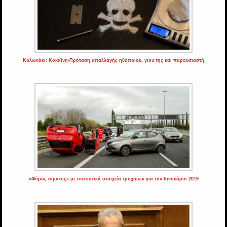
Κολωνάκι: Κοκαΐνη-Πρόταση απαλλαγής ηθοποιού, γιου της και παρουσιαστή
«Φόρος αίματος» με στατιστικά στοιχεία τροχαίων για τον Ιανουάριο 2019