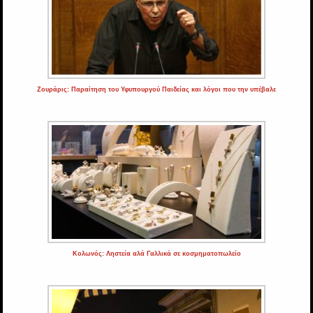
Ζουράρις: Παραίτηση του Υφυπουργού Παιδείας και λόγοι που την υπέβαλε
Κολωνός: Ληστεία αλά Γαλλικά σε κοσμηματοπωλείο