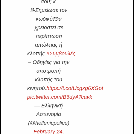
σου;📱
📝Σημείωσε τον
κωδικό❗Θα
χρειαστεί σε
περίπτωση
απώλειας ή
κλοπής.
#Συμβουλές
– Οδηγίες για την
αποτροπή
κλοπής του
κινητού.
https://t.co/Ucgxg6XGot
pic.twitter.com/B6dyATcavk
— Ελληνική
Αστυνομία
(@hellenicpolice)
February 24,