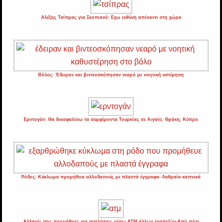
Αλέξης Τσίπρας για Σκοπιανό: Εχω ευθύνη απέναντι στη χώρα
Βόλος: Έδειραν και βιντεοσκόπησαν νεαρό με νοητική υστέρηση
Ερντογάν: Θα διασφαλίσω τα συμφέροντα Τουρκίας σε Αιγαίο, Θράκη, Κύπρο
Ρόδος: Κύκλωμα προμήθευε αλλοδαπούς με πλαστά έγγραφα- Λαθραία καπνικά
Αλλαγές στις προμήθειες για αναλήψεις μέσω ΑΤΜ άλλων τραπεζών-Από πότε