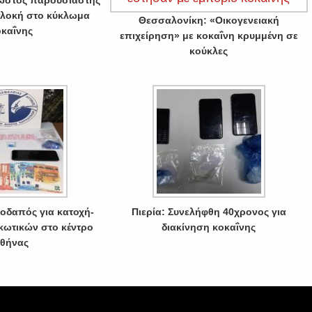
ωστός παρουσιαστής
λοκή στο κύκλωμα
Θεσσαλονίκη: «Οικογενειακή
οκαΐνης
επιχείρηση» με κοκαΐνη κρυμμένη σε
κούκλες
οδαπός για κατοχή-
Πιερία: Συνελήφθη 40χρονος για
κωτικών στο κέντρο
διακίνηση κοκαΐνης
θήνας