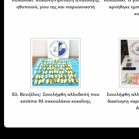
Κολωνάκι: Κοκαΐνη-Πρόταση απαλλαγής
Κολωνάκι: Ο γν
ηθοποιού, γιου της και παρουσιαστή
αρνήθηκε εμπ
κ
Ελ. Βενιζέλος: Συνελήφθη αλλοδαπή που
Συνελήφθη αλλ
κατάπιε 93 σακουλάκια κοκαΐνης
διακίνηση ναρ
Α