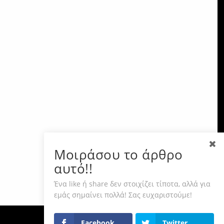
Μοιράσου το άρθρο
αυτό!!
Ένα like ή share δεν στοιχίζει τίποτα, αλλά για
εμάς σημαίνει πολλά! Σας ευχαριστούμε!
Facebook
Twitter