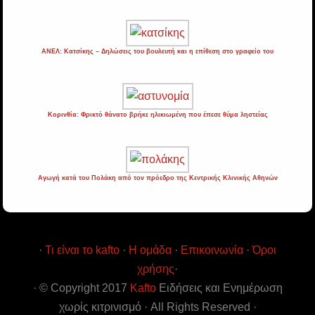
ΑΝΕΛ: Κατσίκης – Δηλώσεις του βουλευτή και η επίθεση στο γραφείο του
Κορινθία: Φρικτό θάνατο βρήκε ηλικιωμένη που έπεσε θύμα ληστείας
Αγωγή κατά του Πολάκη από τον πρόεδρο της Κεντρικής Κλινικής Αθηνών
·
Τι είναι το kafto
·
Η ομάδα
·
Επικοινωνία
·
Όροι
χρήσης
·
· © Copyright 2017
Kafto
Ειδήσεις και Ενημέρωση
χωρίς κιτρινισμό · All Rights Reserved ·