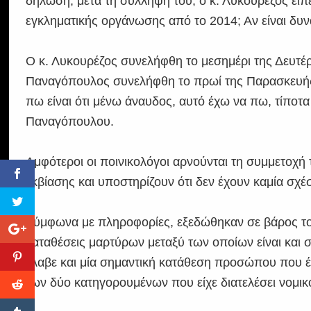
δήλωση, μετά τη σύλληψή του, ο κ. Λυκουρέζος εί
εγκληματικής οργάνωσης από το 2014; Αν είναι δυν
Ο κ. Λυκουρέζος συνελήφθη το μεσημέρι της Δευτέρα
Παναγόπουλος συνελήφθη το πρωί της Παρασκευής,
πω είναι ότι μένω άναυδος, αυτό έχω να πω, τίποτ
Παναγόπουλου.
Αμφότεροι οι ποινικολόγοι αρνούνται τη συμμετοχή
εκβίασης και υποστηρίζουν ότι δεν έχουν καμία σχ
Σύμφωνα με πληροφορίες, εξεδώθηκαν σε βάρος του
καταθέσεις μαρτύρων μεταξύ των οποίων είναι και σ
έλαβε και μία σημαντική κατάθεση προσώπου που έδ
των δύο κατηγορουμένων που είχε διατελέσει νομι