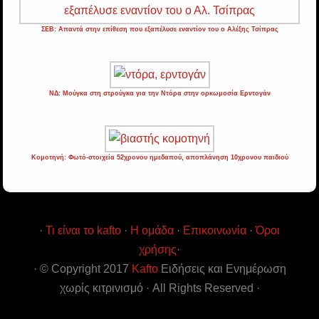
ΣΕΒ: Απαντά στην επίθεση που εξαπέλυσε εναντίον του ο Αλέξης Τσίπρας
ΝΔ: Μούγκα στη στρούγκα για την Ντόρα στην ορκωμοσία Ερντογάν
Κομοτηνή: Φωτό-στοιχεία 52χρονου ημεδαπού, αποπλάνηση 10χρονου παιδιού
·
Τι είναι το kafto
·
Η ομάδα
·
Επικοινωνία
·
Όροι
χρήσης
·
· © Copyright 2017
Kafto
Ειδήσεις και Ενημέρωση
χωρίς κιτρινισμό · All Rights Reserved ·