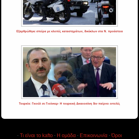
Εξαρθρώθηκε σπείρα με κλοπές καταστημάτων, δικύκλων στα Ν. προάστεια
Τουρκία: Γκιούλ σε Γιούνκερ- Η τουρκική Δικαιοσύνη δεν παίρνει εντολές
·
Τι είναι το kafto
·
Η ομάδα
·
Επικοινωνία
·
Όροι