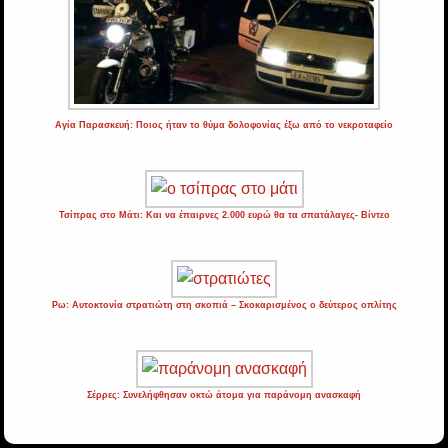
Αγία Παρασκευή: Ποιος ήταν το θύμα δολοφονίας έξω από το νεκροταφείο
Τσίπρας στο Μάτι: Και να έπαιρνες 2.000 ευρώ θα τα σπατάλαγες- Βίντεο
Ρω: Αυτοκτονία στρατιώτη στη σκοπιά – Σκοκαρισμένος ο δεύτερος οπλίτης
Σέρρες: Συνελήφθησαν οκτώ άτομα για παράνομη ανασκαφή