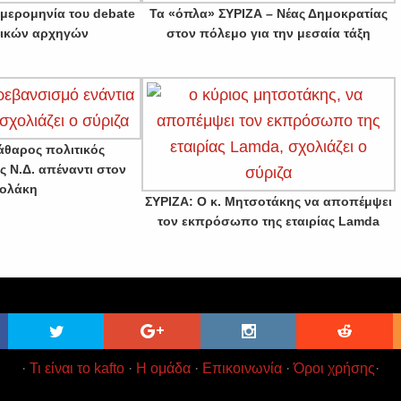
μερομηνία του debate
Τα «όπλα» ΣΥΡΙΖΑ – Νέας Δημοκρατίας
τικών αρχηγών
στον πόλεμο για την μεσαία τάξη
άθαρος πολιτικός
ς Ν.Δ. απέναντι στον
ολάκη
ΣΥΡΙΖΑ: Ο κ. Μητσοτάκης να αποπέμψει
τον εκπρόσωπο της εταιρίας Lamda
·
Τι είναι το kafto
·
Η ομάδα
·
Επικοινωνία
·
Όροι χρήσης
·
t 2017
Kafto
Ειδήσεις και Ενημέρωση χωρίς κιτρινισμό · All Rig