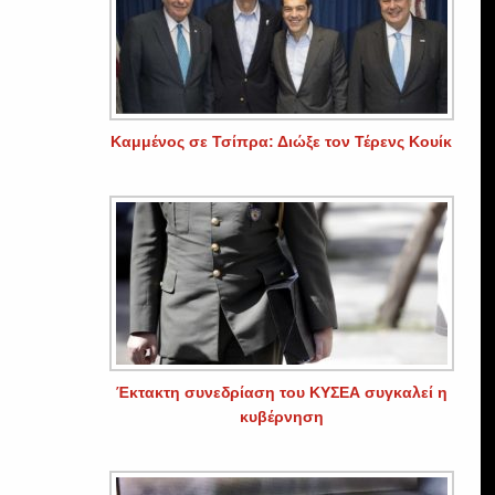
Καμμένος σε Τσίπρα: Διώξε τον Τέρενς Κουίκ
Έκτακτη συνεδρίαση του ΚΥΣΕΑ συγκαλεί η
κυβέρνηση