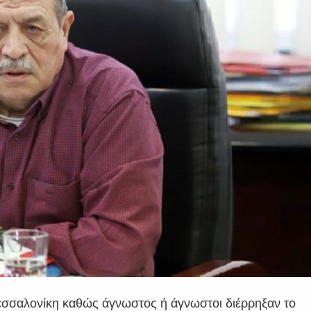
εσσαλονίκη καθώς άγνωστος ή άγνωστοι διέρρηξαν το