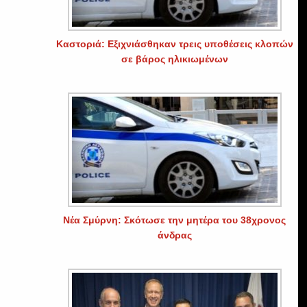
Καστοριά: Εξιχνιάσθηκαν τρεις υποθέσεις κλοπών
σε βάρος ηλικιωμένων
Νέα Σμύρνη: Σκότωσε την μητέρα του 38χρονος
άνδρας