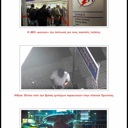
Η ΔΕΗ «μειώνει» την έκπτωση για τους συνεπείς πελάτες
Αθήνα: Βίντεο από την δράση εμπόρων ναρκωτικών στην πλατεία Ομονοίας