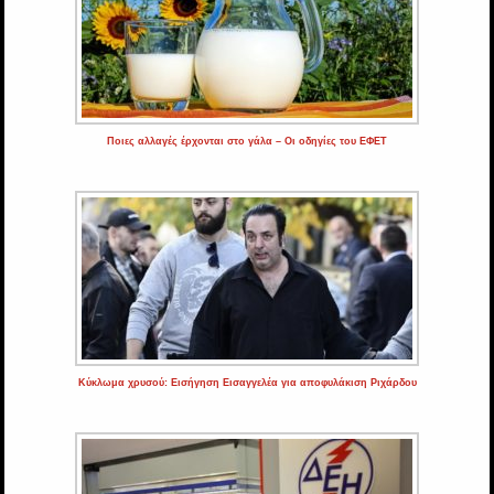
Ποιες αλλαγές έρχονται στο γάλα – Οι οδηγίες του ΕΦΕΤ
Κύκλωμα χρυσού: Εισήγηση Εισαγγελέα για αποφυλάκιση Ριχάρδου