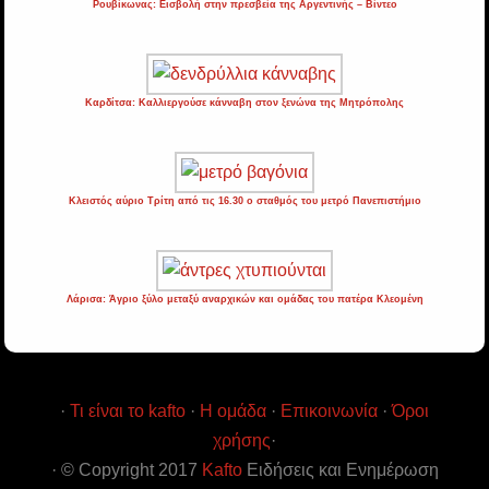
Ρουβίκωνας: Εισβολή στην πρεσβεία της Αργεντινής – Βίντεο
Καρδίτσα: Καλλιεργούσε κάνναβη στον ξενώνα της Μητρόπολης
Κλειστός αύριο Τρίτη από τις 16.30 ο σταθμός του μετρό Πανεπιστήμιο
Λάρισα: Άγριο ξύλο μεταξύ αναρχικών και ομάδας του πατέρα Κλεομένη
·
Τι είναι το kafto
·
Η ομάδα
·
Επικοινωνία
·
Όροι
χρήσης
·
· © Copyright 2017
Kafto
Ειδήσεις και Ενημέρωση