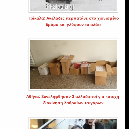
Τρίκαλα: Αγελάδες περπατάνε στο χιονισμένο
δρόμο και γλύφουν το αλάτι
Αθήνα: Συνελήφθησαν 3 αλλοδαποί για κατοχή-
διακίνηση λαθραίων τσιγάρων