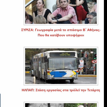
ΣΥΡΙΖΑ: Γεωγραφία μετά το σπάσιμο Β΄ Αθήνας-
Που θα κατέβουν υποψήφιοι
ΗΛΠΑΠ: Στάση εργασίας στα τρόλεϊ την Τετάρτη