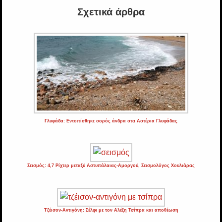
Σχετικά άρθρα
Γλυφάδα: Εντοπίσθηκε σορός άνδρα στα Αστέρια Γλυφάδας
Σεισμός: 4,7 Ρίχτερ μεταξύ Αστυπάλαιας-Αμοργού, Σεισμολόγος Χουλιάρας
Τζέισον-Αντιγόνη: Σέλφι με τον Αλέξη Τσίπρα και αποθέωση