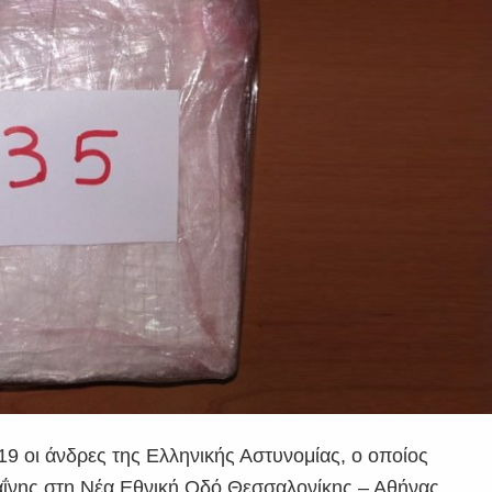
9 οι άνδρες της Ελληνικής Αστυνομίας, ο οποίος
καΐνης στη Νέα Εθνική Οδό Θεσσαλονίκης – Αθήνας.