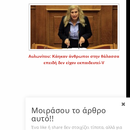
Αυλωνίτου: Κάηκαν άνθρωποι στην θάλασσα
επειδή δεν είχαν εκπαιδευτεί-V
Μοιράσου το άρθρο
αυτό!!
Ένα like ή share δεν στοιχίζει τίποτα, αλλά για