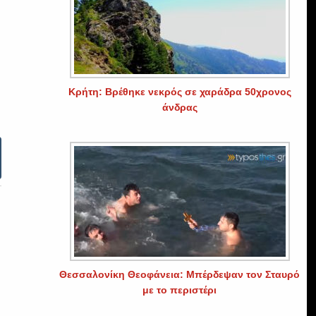
Κρήτη: Βρέθηκε νεκρός σε χαράδρα 50χρονος
άνδρας
Θεσσαλονίκη Θεοφάνεια: Μπέρδεψαν τον Σταυρό
με το περιστέρι