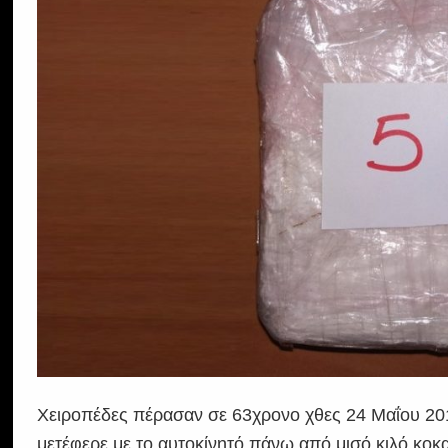
Χειροπέδες πέρασαν σε 63χρονο χθες 24 Μαΐου 201
μετέφερε με το αυτοκίνητό πάνω από μισό κιλό κο