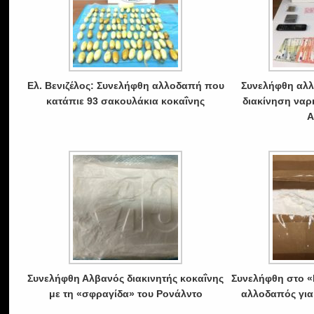
Ελ. Βενιζέλος: Συνελήφθη αλλοδαπή που
Συνελήφθη αλλ
κατάπιε 93 σακουλάκια κοκαΐνης
διακίνηση ναρ
Α
Συνελήφθη Αλβανός διακινητής κοκαΐνης
Συνελήφθη στο «
με τη «σφραγίδα» του Ρονάλντο
αλλοδαπός για