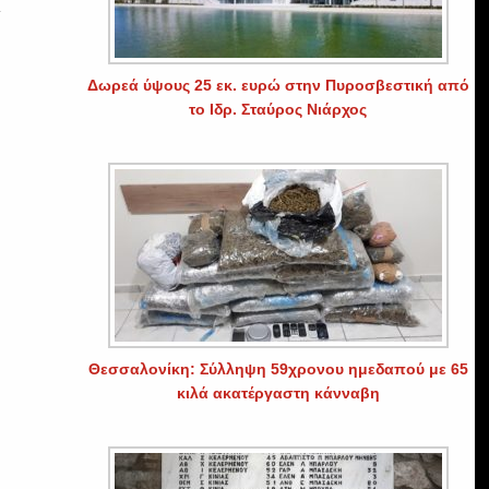
ι
Δωρεά ύψους 25 εκ. ευρώ στην Πυροσβεστική από
το Ιδρ. Σταύρος Νιάρχος
Θεσσαλονίκη: Σύλληψη 59χρονου ημεδαπού με 65
κιλά ακατέργαστη κάνναβη