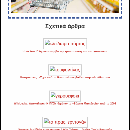
Σχετικά άρθρα
Ηράκλειο: Πλήρωσε ακριβά την εμπιστοσύνη του στη γειτόνισσα
Κουφοντίνας: «Όχι» από το δικαστικό συμβούλιο στην νέα άδεια του
WikiLeaks: Αποκάλυψη- Η ΠΓΔΜ δεχόταν το «Βόρεια Μακεδονία» από το 2008
Άγκυρα: Σε εξέλιξη η συνάντηση Αλέξη Τσίπρα – Ρετζέπ Ταγίπ Ερντογάν