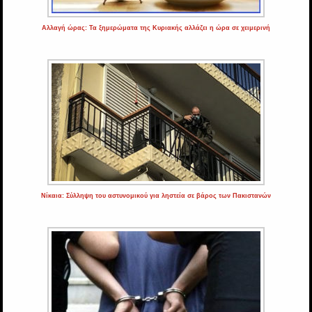
Αλλαγή ώρας: Τα ξημερώματα της Κυριακής αλλάζει η ώρα σε χειμερινή
Νίκαια: Σύλληψη του αστυνομικού για ληστεία σε βάρος των Πακιστανών