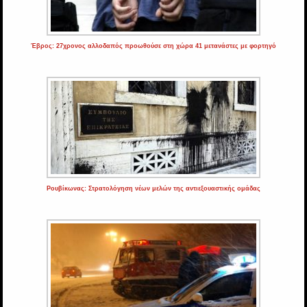
Έβρος: 27χρονος αλλοδαπός προωθούσε στη χώρα 41 μετανάστες με φορτηγό
Ρουβίκωνας: Στρατολόγηση νέων μελών της αντιεξουαστικής ομάδας