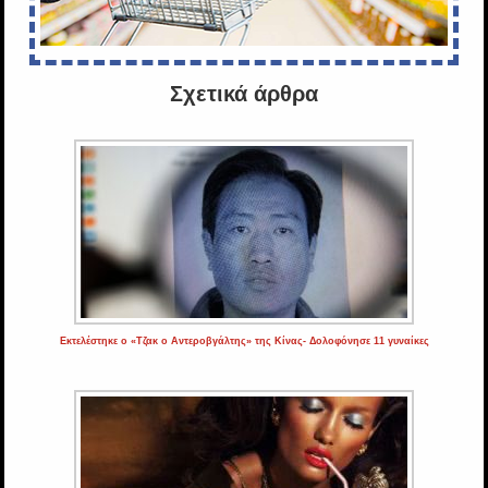
Σχετικά άρθρα
Εκτελέστηκε ο «Τζακ ο Αντεροβγάλτης» της Κίνας- Δολοφόνησε 11 γυναίκες