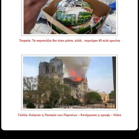
Τουρκία: Τα καρπούζια δεν ήταν μάπα, αλλά.. περιείχαν 65 κιλά ηρωίνη
Γαλλία: Καίγεται η Παναγία των Παρισίων – Kατέρρευσε η οροφή – Video