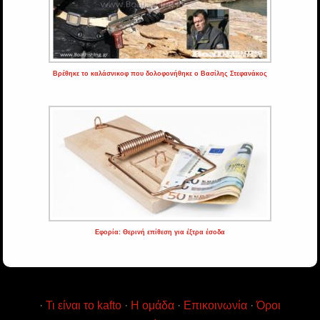
Βρέθηκε το καλάσνικοφ που δολοφονήθηκε ο Βασίλης Στεφανάκος
Εφορία: Θερινή επίθεση για έξτρα έσοδα
·
Τι είναι το kafto
·
Η ομάδα
·
Επικοινωνία
·
Όροι