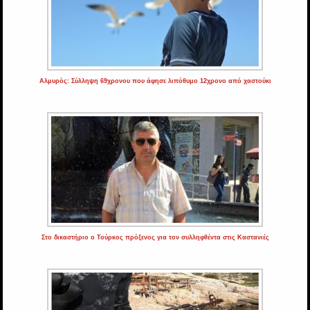
Αλμυρός: Σύλληψη 69χρονου που άφησε λιπόθυμο 12χρονο από χαστούκι
Στο δικαστήριο ο Τούρκος πρόξενος για τον συλληφθέντα στις Καστανιές