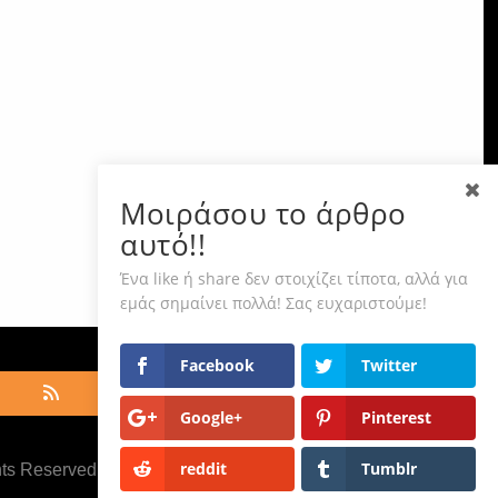
Μοιράσου το άρθρο
αυτό!!
Ένα like ή share δεν στοιχίζει τίποτα, αλλά για
εμάς σημαίνει πολλά! Σας ευχαριστούμε!
Facebook
Twitter
Google+
Pinterest
reddit
Tumblr
hts Reserved ·