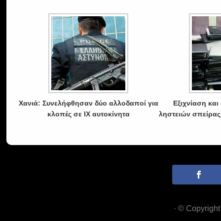
Χανιά: Συνελήφθησαν δύο αλλοδαποί για
Εξιχνίαση κα
κλοπές σε ΙΧ αυτοκίνητα
ληστειών σπείρας
· © Copyrigh