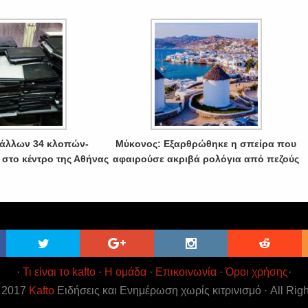
ι άλλων 34 κλοπών-
Μύκονος: Εξαρθρώθηκε η σπείρα που
 στο κέντρο της Αθήνας
αφαιρούσε ακριβά ρολόγια από πεζούς
·
Τι είναι το kafto
·
Η ομάδα
·
Επικοινωνία
·
Όροι χρήσης
·
t 2017
Kafto
Ειδήσεις και Ενημέρωση χωρίς κιτρινισμό · All Rig