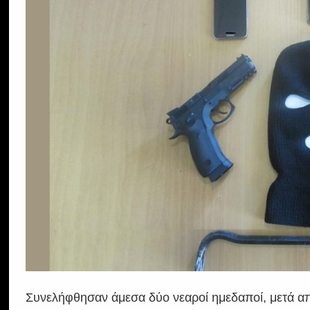
Συνελήφθησαν άμεσα δύο νεαροί ημεδαποί, μετά απ