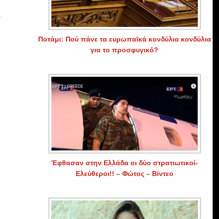
ν
Ποτάμι: Πού πάνε τα ευρωπαϊκά κονδύλια κονδύλια
για το προσφυγικό?
,
Έφθασαν στην Ελλάδα οι δύο στρατιωτικοί-
Ελεύθεροι!! – Φώτος – Βίντεο