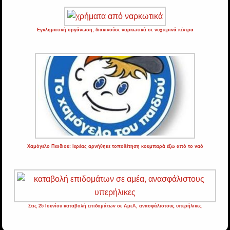
Εγκληματική οργάνωση, διακινούσε ναρκωτικά σε νυχτερινά κέντρα
Χαμόγελο Παιδιού: Ιερέας αρνήθηκε τοποθέτηση κουμπαρά έξω από το ναό
Στις 25 Ιουνίου καταβολή επιδομάτων σε ΑμεΑ, ανασφάλιστους υπερήλικες