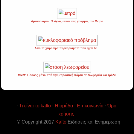
Αμπελόκηποι: Άνδρας έπεσε στις γραμμές του Μετρό
Από τα χειρότερα παρκαρίσματα που έχετε δει..
ΜΜΜ: Είσοδος μόνο από την μπροστινή πόρτα σε λεωφορεία και τρόλεϊ
·
Τι είναι το kafto
·
Η ομάδα
·
Επικοινωνία
·
Όροι
χρήσης
·
· © Copyright 2017
Kafto
Ειδήσεις και Ενημέρωση
χωρίς κιτρινισμό · All Rights Reserved ·