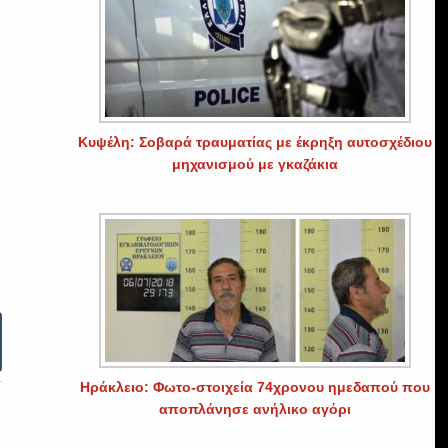
Κυψέλη: Σοβαρά τραυματίας με έκρηξη αυτοσχέδιου
μηχανισμού με γκαζάκια
Ηράκλειο: Φωτο-στοιχεία 74χρονου ημεδαπού που
αποπλάνησε ανήλικο αγόρι