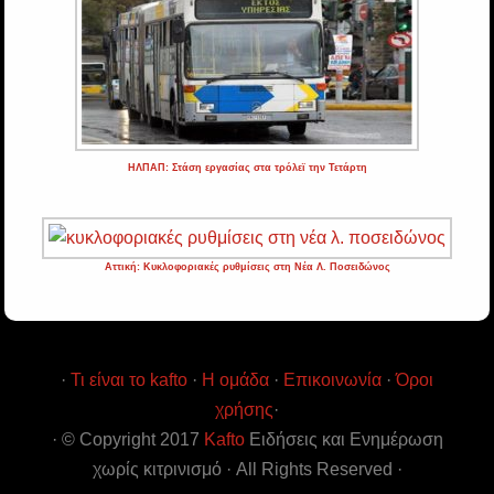
ΗΛΠΑΠ: Στάση εργασίας στα τρόλεϊ την Τετάρτη
Αττική: Κυκλοφοριακές ρυθμίσεις στη Νέα Λ. Ποσειδώνος
·
Τι είναι το kafto
·
Η ομάδα
·
Επικοινωνία
·
Όροι
χρήσης
·
· © Copyright 2017
Kafto
Ειδήσεις και Ενημέρωση
χωρίς κιτρινισμό · All Rights Reserved ·